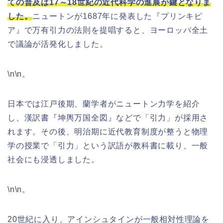
ての普及は17～18世紀の近代科学の進展が鍵となりま
した。
ニュートンが1687年に発表した『プリンキピ
ア』で万有引力の法則を提唱すると、ヨーロッパ全土
で議論が活発化しました。
\n\n。
日本では江戸後期、蘭学者がニュートン力学を紹介
し、漢訳書『坤輿万国全図』などで「引力」が採用さ
れます。その後、明治期に近代教育制度が整うと物理
学の授業で「引力」という訳語が教科書に載り、一般
社会にも浸透しました。
\n\n。
20世紀に入り、アインシュタインが一般相対性理論を