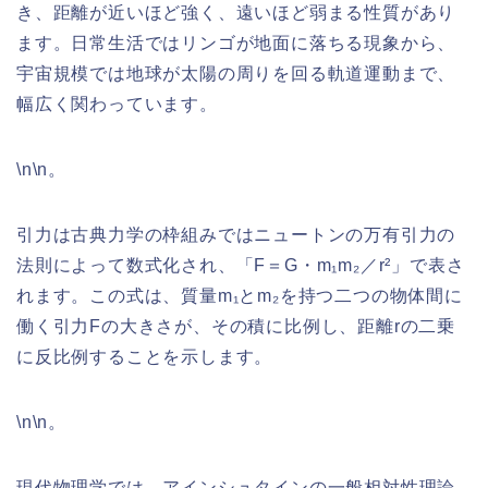
き、距離が近いほど強く、遠いほど弱まる性質があり
ます。日常生活ではリンゴが地面に落ちる現象から、
宇宙規模では地球が太陽の周りを回る軌道運動まで、
幅広く関わっています。
\n\n。
引力は古典力学の枠組みではニュートンの万有引力の
法則によって数式化され、「F＝G・m₁m₂／r²」で表さ
れます。この式は、質量m₁とm₂を持つ二つの物体間に
働く引力Fの大きさが、その積に比例し、距離rの二乗
に反比例することを示します。
\n\n。
現代物理学では、アインシュタインの一般相対性理論