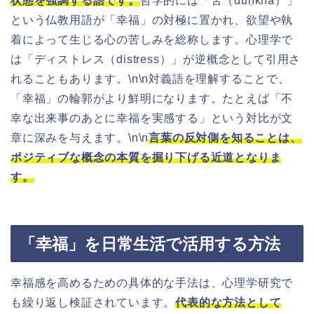
状態を強調する語です。
哲学的には「苦（duḥkha）」
という仏教用語が「幸福」の対極に置かれ、欲望や執
着によって生じる心の苦しみを総称します。心理学で
は「ディストレス（distress）」が逆概念として引用さ
れることもあります。\n\n対義語を理解することで、
「幸福」の輪郭がより鮮明になります。たとえば「不
幸な出来事のあとに幸福を実感する」という対比が文
章に深みを与えます。\n\n
言葉の反対側を知ることは、
ポジティブな概念の本質を掘り下げる近道となりま
す。
「幸福」を日常生活で活用する方法
幸福感を高めるための具体的な手法は、心理学研究で
も繰り返し検証されています。
代表的な方法として