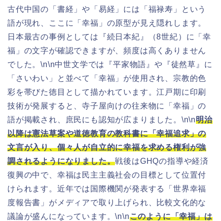
古代中国の「書経」や「易経」には「福禄寿」という
語が現れ、ここに「幸福」の原型が見え隠れします。
日本最古の事例としては『続日本紀』（8世紀）に「幸
福」の文字が確認できますが、頻度は高くありません
でした。\n\n中世文学では『平家物語』や『徒然草』に
「さいわい」と並べて「幸福」が使用され、宗教的色
彩を帯びた徳目として描かれています。江戸期に印刷
技術が発展すると、寺子屋向けの往来物に「幸福」の
語が掲載され、庶民にも認知が広まりました。\n\n
明治
以降は憲法草案や道徳教育の教科書に「幸福追求」の
文言が入り、個々人が自立的に幸福を求める権利が強
調されるようになりました。
戦後はGHQの指導や経済
復興の中で、幸福は民主主義社会の目標として位置付
けられます。近年では国際機関が発表する「世界幸福
度報告書」がメディアで取り上げられ、比較文化的な
議論が盛んになっています。\n\n
このように「幸福」は