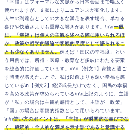
「幸福」はフォーマルな文脈から日常会話まで幅広く
使われますが、文脈によりニュアンスが変化します。
人生の到達点としての大きな満足を表す場合、単なる
喜びや快適さよりも重厚な響きがあります。\n\n
一般
に、「幸福」は個人の主観を述べる際に用いられるほ
か、政策や哲学的議論で客観的尺度として語られるこ
とも少なくありません。
例えば「国民の幸福度」とい
う用例では、所得・医療・教育など多岐にわたる要素
を総合的に評価しています。\n\n【例文1】家族と過ご
す時間が増えたことで、私は以前よりも深い幸福を感
じている\n【例文2】経済成長だけでなく、国民の幸福
を高める政策が求められている\n\n上記のように、主語
が「私」の場合は主観的感情として、主語が「政策」
「国」の場合は客観的指数として用いられています。
\n\n
使い方のポイントは、「幸福」が瞬間的な喜びでな
く、継続的・全人的な満足を示す語であると意識する