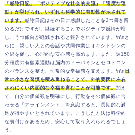
「感謝日記」「ポジティブな社会的交流」「適度な運
動」が挙げられ、いずれも科学的に有効性が示されて
います。
感謝日記はその日に感謝したことを3つ書き留
めるだけですが、継続することでポジティブ感情が増
し、うつ傾向が軽減されると報告されています。\n\nさ
らに、親しい人との会話や共同作業はオキシトシンの
分泌を促し、心理的な安心感を高めます。また、週150
分程度の有酸素運動は脳内のドーパミンとセロトニン
のバランスを整え、恒常的な幸福感を支えます。\n\n
日
常の小さな習慣を積み重ねることで、外的要因に左右
されにくい内面的な幸福を育むことが可能です。
加え
て、自分の価値観を明確にし、行動をその価値観に合
わせる「アラインメント」を意識すると、長期的な満
足が得やすいとされています。こうした方法は科学的
な裏付けがあるため、安心して取り入れられるでしょ
う。