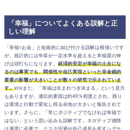
「幸福」についてよくある誤解と正
しい理解
「幸福=お金」と短絡的に結び付ける誤解は根強いです
が、統計的には年収が一定水準を超えると幸福度の伸
びは頭打ちになります。
経済的安定が幸福の土台にな
るのは事実でも、関係性や自己実現といった非金銭的
要素の影響が大きいことが数々の研究で示されていま
す。
\n\nまた、「幸福は生まれつき決まる」という見方
もありますが、遺伝的要因は約40％程度とされ、残り
は環境と行動で変化し得る余地が大きいと報告されて
います。さらに、「常にポジティブでなければ幸福で
はない」という思い込みも誤解です。ネガティブ感情
は適度に必要で、リスク回避や自己成長を促すシグナ