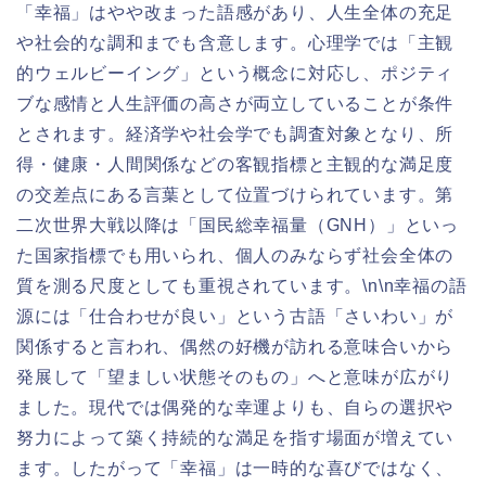
「幸福」はやや改まった語感があり、人生全体の充足
や社会的な調和までも含意します。心理学では「主観
的ウェルビーイング」という概念に対応し、ポジティ
ブな感情と人生評価の高さが両立していることが条件
とされます。経済学や社会学でも調査対象となり、所
得・健康・人間関係などの客観指標と主観的な満足度
の交差点にある言葉として位置づけられています。第
二次世界大戦以降は「国民総幸福量（GNH）」といっ
た国家指標でも用いられ、個人のみならず社会全体の
質を測る尺度としても重視されています。\n\n幸福の語
源には「仕合わせが良い」という古語「さいわい」が
関係すると言われ、偶然の好機が訪れる意味合いから
発展して「望ましい状態そのもの」へと意味が広がり
ました。現代では偶発的な幸運よりも、自らの選択や
努力によって築く持続的な満足を指す場面が増えてい
ます。したがって「幸福」は一時的な喜びではなく、