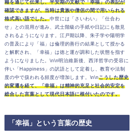
籍を通じて伝来し、平安期の文献で「幸福」の表記が
確認できますが、当時は貴族や僧侶の間で用いられる
格式高い語でした。
中世には「さいわい」「仕合わ
せ」との混用が進み、武士階級の手紙や日記にも散見
されるようになります。江戸期以降、朱子学や陽明学
の普及により「福」は倫理的善行の結果として授かる
と解釈され、「幸福」は徳と運が調和した状態を指す
ようになりました。\n\n明治維新後、西洋哲学の受容に
伴い「Happiness」の訳語として定着し、教育や法制
度の中で扱われる頻度が増加します。\n\n
こうした歴史
的変遷を経て、「幸福」は精神的充足と社会的安定を
総合した言葉として現代日本語に根付いたのです。
「幸福」という言葉の歴史