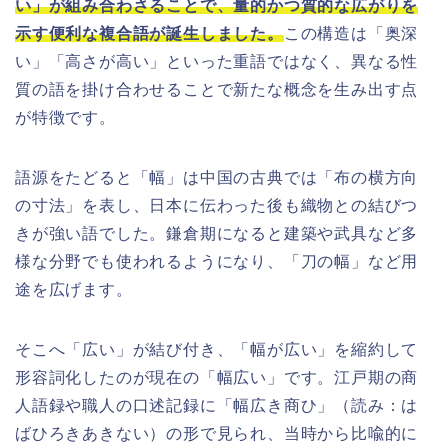
い」が組み合わさることで、量的かつ質的な広がりを
示す便利な複合語が誕生しました。
この構造は「奥深
い」「高さが高い」といった重語ではなく、異なる性
質の語を掛け合わせることで新たな概念を生み出す点
が特徴です。
語源をたどると「幅」は中国の古典では「布の横方向
の寸法」を表し、日本に伝わった後も織物との結びつ
きが強い語でした。鎌倉期になると建築や武具など多
様な分野でも使われるようになり、「刀の幅」など用
途を広げます。
そこへ「広い」が結び付き、「幅が広い」を縮約して
形容詞化したのが現在の「幅広い」です。江戸期の商
人語録や職人の口述記録に「幅広き商ひ」（読み：は
ばひろきあきない）の形で見られ、当時から比喩的に