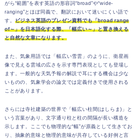
がら“範囲”を表す英語の形容詞“broad”や“wide-
ranging”とほぼ同義で、翻訳において迷いにくい語で
す。
ビジネス英語のプレゼン資料でも「broad range
of～」を日本語化する際、「幅広い～」と置き換える
と自然な文章になります。
また、気象用語では「幅広い雪雲」のように、衛星画
像で見える雲域の広さを示す専門表現としても登場し
ます。一般的な天気予報の解説で耳にする機会は少な
いものの、気象学会の論文では定義付きで使用される
ことがあります。
さらには寺社建築の世界で「幅広い柱間(はしらま)」と
いう言葉があり、文字通り柱と柱の間隔が長い構造を
示します。ここでも物理的な“幅”が原義として生きてお
り、抽象的意味と物理的意味が共存している好例と言